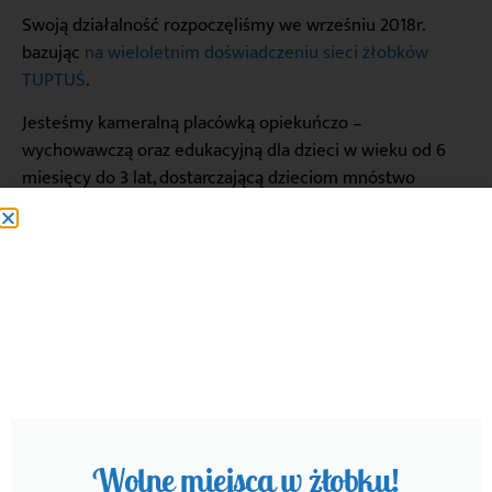
Swoją działalność rozpoczęliśmy we wrześniu 2018r.
bazując
na wieloletnim doświadczeniu sieci żłobków
TUPTUŚ
.
Jesteśmy kameralną placówką opiekuńczo –
wychowawczą oraz edukacyjną dla dzieci w wieku od 6
miesięcy do 3 lat, dostarczającą dzieciom mnóstwo
wrażeń, a dzięki domowym warunkom i troskliwej opiece
minimum stresu.
Dogodne godziny otwarcia od pon. do pt. 7.00 –
16.00
Wykwalifikowaną kadrę
Małą liczbę dzieci na jednego opiekuna
Organizujemy przyjęcia urodzinowe dla dzieci
Możliwość pozostawiania dziecka w żłobku w
weekendy
Wolne miejsca w żłobku!