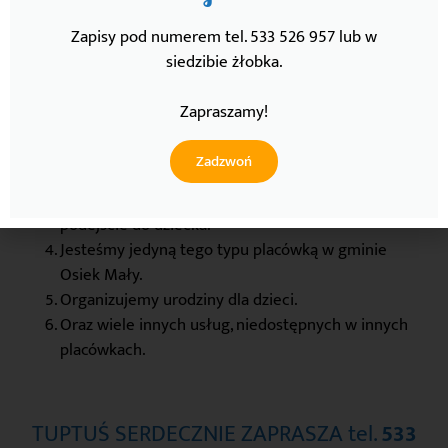
Dlaczego warto zapisać dziecko do nas?
Zapisy pod numerem tel. 533 526 957 lub w
Jako oddział franczyzowy, bazujemy na wieloletnim
siedzibie żłobka.
doświadczeniu w organizacji oraz prowadzeniu
żłobka.
Zapraszamy!
Nasz oddział usytuowany jest w pięknym otoczeniu
zieleni z własnym placem zabaw oraz
Zadzwoń
wieloosobowym wózkiem spacerowym dla dzieci.
Dzięki kameralności, zapewniamy indywidualne
podejście do dziecka.
Jesteśmy jedyną tego typu placówką w gminie
Osiek Mały.
Organizujemy urodziny dla dzieci.
Oraz wiele innych usług, niedostępnych w innych
placówkach.
TUPTUŚ SERDECZNIE ZAPRASZA tel.
533