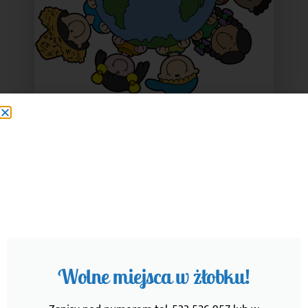
Wpisowe
Wpisowe obejmuje:
wyprawkę maluszka (ręcznik, śliniak, materiały
kosmetyczno-higieniczne z wyłączeniem pampersów,
materiały plastyczne),
ubezpieczenie NNW.
Wolne miejsca w żłobku!
UWAGA!
Wpłata wpisowego jest bezzwrotna i równoznaczna z