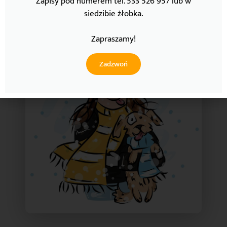
Zapisy pod numerem tel. 533 526 957 lub w
podpisaniem umowy przedwstępnej.
siedzibie żłobka.
Zapraszamy!
Zadzwoń